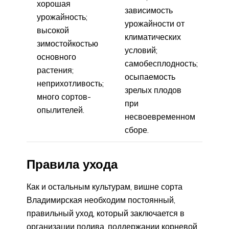
хорошая
зависимость
урожайность;
урожайности от
высокой
климатических
зимостойкостью
условий;
основного
самобесплодность;
растения;
осыпаемость
неприхотливость;
зрелых плодов
много сортов-
при
опылителей.
несвоевременном
сборе.
Правила ухода
Как и остальным культурам, вишне сорта
Владимирская необходим постоянный,
правильный уход, который заключается в
организации полива, поддержании корневой