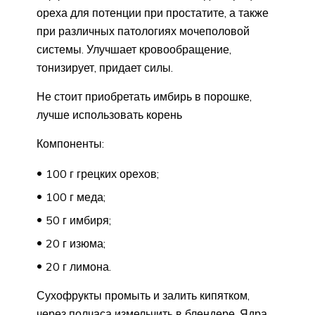
ореха для потенции при простатите, а также
при различных патологиях мочеполовой
системы. Улучшает кровообращение,
тонизирует, придает силы.
Не стоит приобретать имбирь в порошке,
лучше использовать корень
Компоненты:
100 г грецких орехов;
100 г меда;
50 г имбиря;
20 г изюма;
20 г лимона.
Сухофрукты промыть и залить кипятком,
через полчаса измельчить в блендере. Ядра