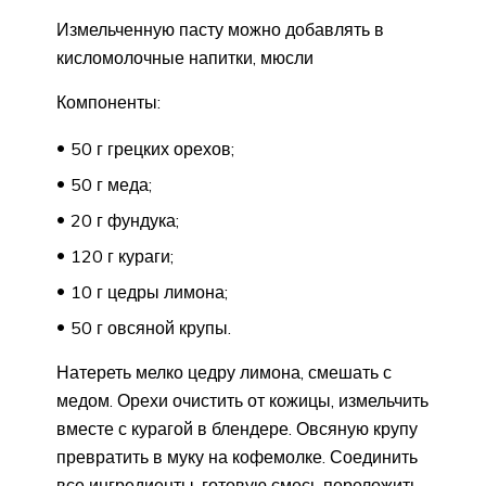
Измельченную пасту можно добавлять в
кисломолочные напитки, мюсли
Компоненты:
50 г грецких орехов;
50 г меда;
20 г фундука;
120 г кураги;
10 г цедры лимона;
50 г овсяной крупы.
Натереть мелко цедру лимона, смешать с
медом. Орехи очистить от кожицы, измельчить
вместе с курагой в блендере. Овсяную крупу
превратить в муку на кофемолке. Соединить
все ингредиенты, готовую смесь переложить