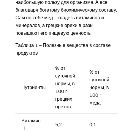
наибольшую пользу для организма. А все
благодаря богатому биохимическому составу.
Сам по себе мед – кладезь витаминов и
минералов, а грецкие орехи в разы
повышают его пищевую ценность.
Таблица 1 – Полезные вещества в составе
продуктов
% от
% от
суточной
суточной
нормы, в
Нутриенты
нормы, в
100 г
100 г
грецких
меда
орехов
Витамин
5,2
0,1
Н