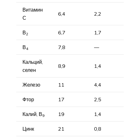
Витамин
6,4
2,2
С
В
6,7
1,7
2
В
7,8
—
4
Кальций,
8,9
1,4
селен
Железо
11
4,4
Фтор
17
2,5
Калий, В
19
1,4
9
Цинк
21
0,8