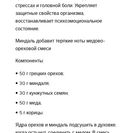
стрессах и головной боли. Укрепляет
защитные свойства организма,
восстанавливает психоэмоциональное
состояние.
Миндаль добавит терпкие ноты медово-
ореховой смеси
Компоненты:
50 г грецких орехов;
30 г миндаля;
30 г кунжутных семян;
50 г меда;
5 г корицы.
Ядра орехов и миндаль подсушить в духовке,
когда остынут, соединить с медом. В смесь