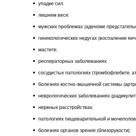
упадке сил;
лишнем весе;
мужских проблемах (аденоме предстательн
гинекологических недугах (воспалении яич
мастите;
респираторных заболеваниях;
сосудистых патологиях (тромбофлебите, ат
болезнях костно-мышечной системы (артроз
неврологических заболеваниях (радикулите
нервных расстройствах;
патологиях пищеварительной и мочеполов
болезнях органов зрения (близорукости);