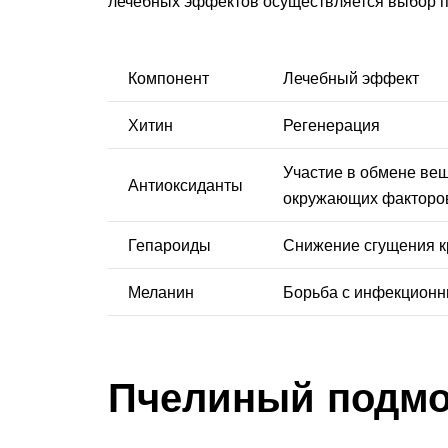
лечебных эффектов осуществляется выбор п
Компонент
Лечебный эффект
Хитин
Регенерация
Участие в обмене вещ
Антиоксиданты
окружающих факторо
Гепароиды
Снижение сгущения к
Меланин
Борьба с инфекцион
Пчелиный подм