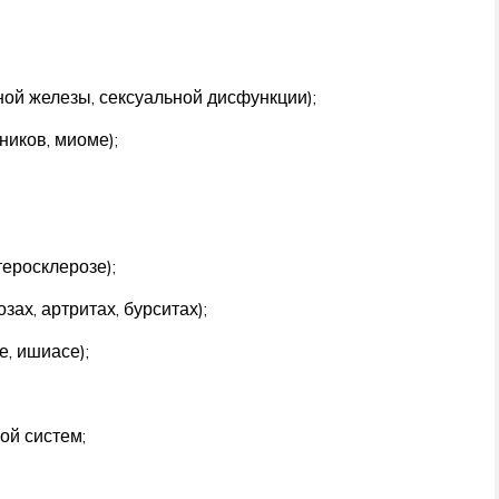
ой железы, сексуальной дисфункции);
ников, миоме);
еросклерозе);
ах, артритах, бурситах);
, ишиасе);
ой систем;