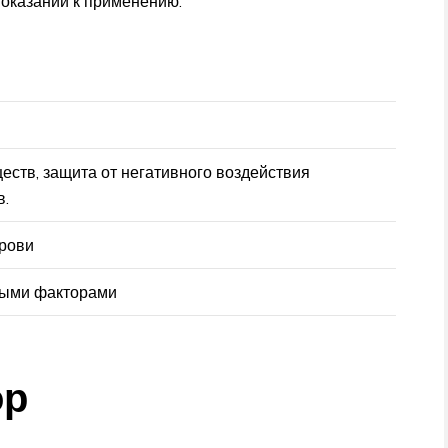
оказаний к применению.
еств, защита от негативного воздействия
в.
рови
ными факторами
ор