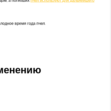
ядом, а погибших
пчел используют для дальнейшего
лодное время года пчел.
именению